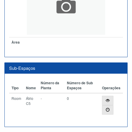
Àrea
Sub-Espaços
Número da
Número de Sub
Tipo
Nome
Planta
Espaços
Operações
Room
Átrio
-
0
C5