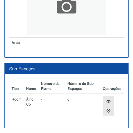
Àrea
Sub-Espaços
Número da
Número de Sub
Tipo
Nome
Planta
Espaços
Operações
Room
Átrio
-
0
C5