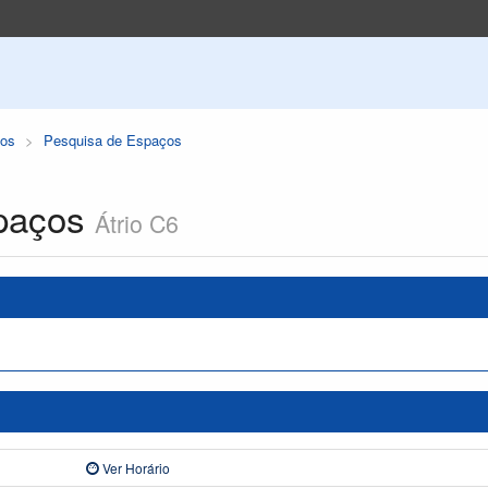
os
Pesquisa de Espaços
paços
Átrio C6
Ver Horário