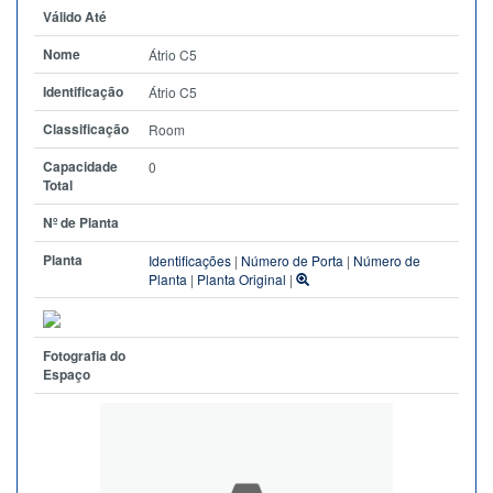
Válido Até
Nome
Átrio C5
Identificação
Átrio C5
Classificação
Room
Capacidade
0
Total
Nº de Planta
Planta
Identificações
|
Número de Porta
|
Número de
Planta
|
Planta Original
|
Fotografia do
Espaço