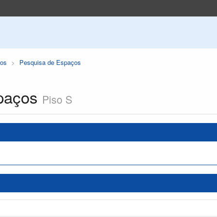
os
Pesquisa de Espaços
paços
Piso S