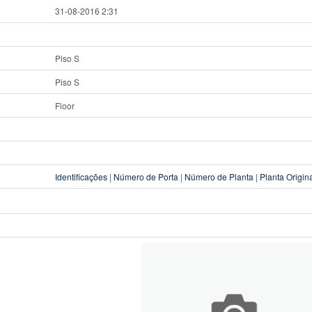
31-08-2016 2:31
Piso S
Piso S
Floor
Identificações
|
Número de Porta
|
Número de Planta
|
Planta Origin