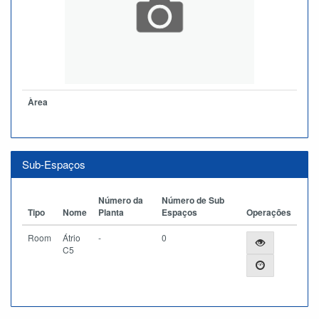
Àrea
Sub-Espaços
Número da
Número de Sub
Tipo
Nome
Planta
Espaços
Operações
Room
Átrio
-
0
C5