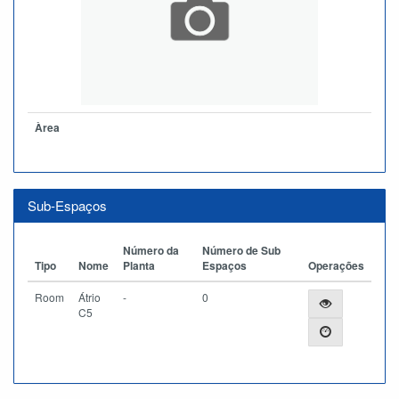
Àrea
Sub-Espaços
Número da
Número de Sub
Tipo
Nome
Planta
Espaços
Operações
Room
Átrio
-
0
C5