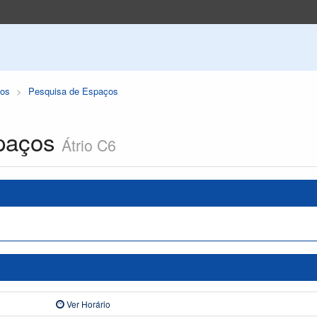
os
Pesquisa de Espaços
paços
Átrio C6
Ver Horário