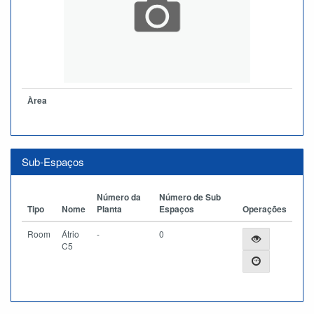
Àrea
Sub-Espaços
Número da
Número de Sub
Tipo
Nome
Planta
Espaços
Operações
Room
Átrio
-
0
C5