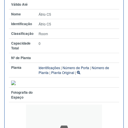
Válido Até
Nome
Átrio C5
Identificação
Átrio C5
Classificação
Room
Capacidade
0
Total
Nº de Planta
Planta
Identificações
|
Número de Porta
|
Número de
Planta
|
Planta Original
|
Fotografia do
Espaço