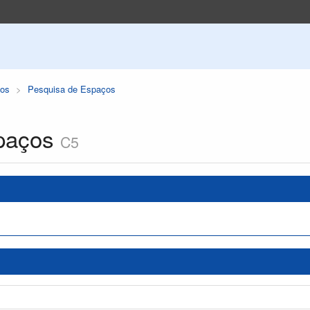
os
Pesquisa de Espaços
paços
C5