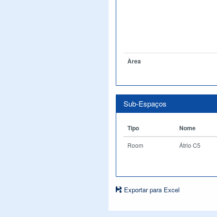
Àrea
Sub-Espaços
Tipo
Nome
Room
Átrio C5
Exportar para Excel