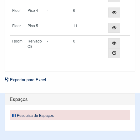
Floor
Piso 4
-
6
Floor
Piso 5
-
11
Room
Relvado
-
0
C8
Exportar para Excel
Espaços
Pesquisa de Espaços