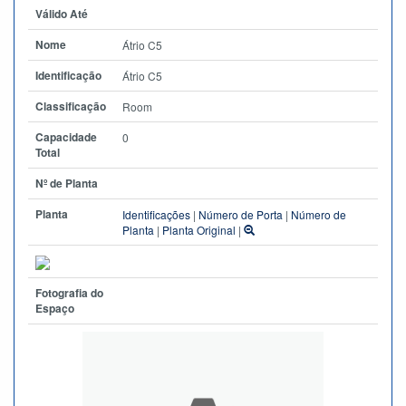
Válido Até
Nome
Átrio C5
Identificação
Átrio C5
Classificação
Room
Capacidade
0
Total
Nº de Planta
Planta
Identificações
|
Número de Porta
|
Número de
Planta
|
Planta Original
|
Fotografia do
Espaço