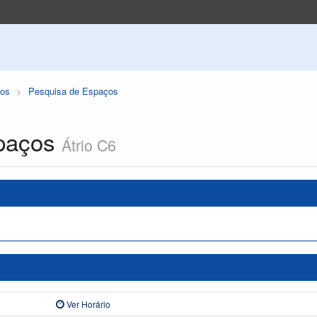
os
Pesquisa de Espaços
paços
Átrio C6
Ver Horário