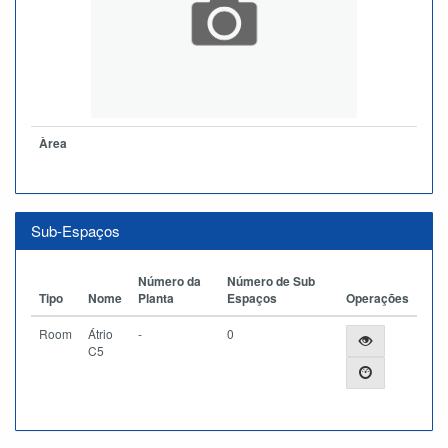
Àrea
Sub-Espaços
Número da
Número de Sub
Tipo
Nome
Planta
Espaços
Operações
Room
Átrio
-
0
C5