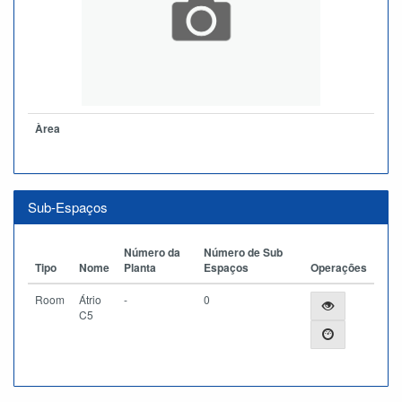
Àrea
Sub-Espaços
Número da
Número de Sub
Tipo
Nome
Planta
Espaços
Operações
Room
Átrio
-
0
C5