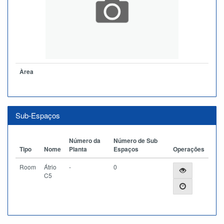
Àrea
Sub-Espaços
Número da
Número de Sub
Tipo
Nome
Planta
Espaços
Operações
Room
Átrio
-
0
C5