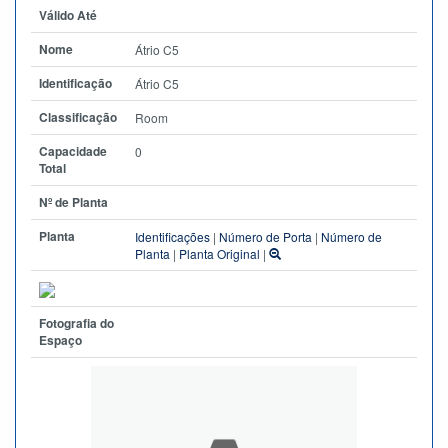
Válido Até
Nome
Átrio C5
Identificação
Átrio C5
Classificação
Room
Capacidade
0
Total
Nº de Planta
Planta
Identificações
|
Número de Porta
|
Número de
Planta
|
Planta Original
|
Fotografia do
Espaço