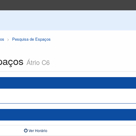
os
Pesquisa de Espaços
paços
Átrio C6
Ver Horário