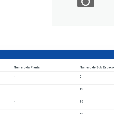
Número da Planta
Número de Sub Espaço
-
6
-
19
-
15
-
13