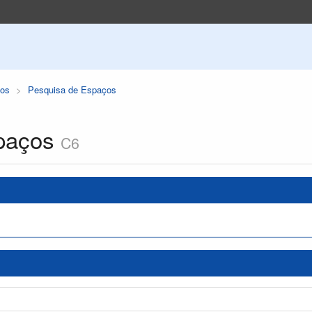
os
Pesquisa de Espaços
paços
C6