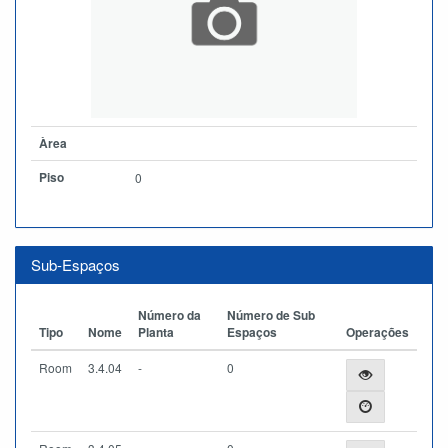
Àrea
Piso
0
Sub-Espaços
Número da
Número de Sub
Tipo
Nome
Planta
Espaços
Operações
Room
3.4.04
-
0