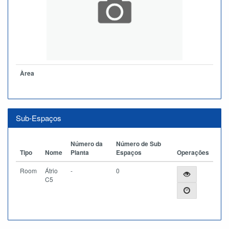
Àrea
Sub-Espaços
Número da
Número de Sub
Tipo
Nome
Planta
Espaços
Operações
Room
Átrio
-
0
C5