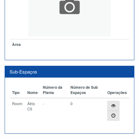
Àrea
Sub-Espaços
Número da
Número de Sub
Tipo
Nome
Planta
Espaços
Operações
Room
Átrio
-
0
C5