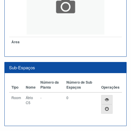
Àrea
Sub-Espaços
Número da
Número de Sub
Tipo
Nome
Planta
Espaços
Operações
Room
Átrio
-
0
C5