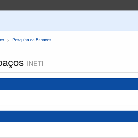
os
Pesquisa de Espaços
paços
INETI