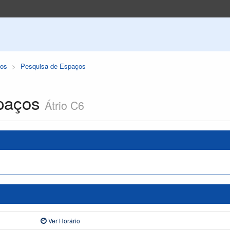
os
Pesquisa de Espaços
paços
Átrio C6
Ver Horário