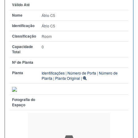
Válido Até
Nome
Átrio C5
Identificação
Átrio C5
Classificação
Room
Capacidade
0
Total
Nº de Planta
Planta
Identificações
|
Número de Porta
|
Número de
Planta
|
Planta Original
|
Fotografia do
Espaço