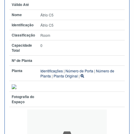
Válido Até
Nome
Átrio C5
Identificação
Átrio C5
Classificação
Room
Capacidade
0
Total
Nº de Planta
Planta
Identificações
|
Número de Porta
|
Número de
Planta
|
Planta Original
|
Fotografia do
Espaço