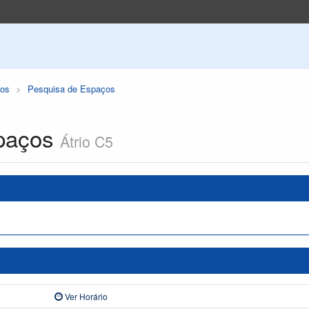
os
Pesquisa de Espaços
paços
Átrio C5
Ver Horário