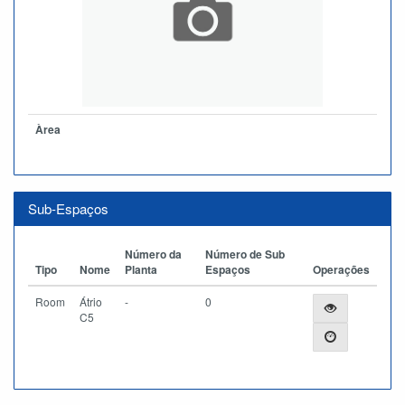
Àrea
Sub-Espaços
Número da
Número de Sub
Tipo
Nome
Planta
Espaços
Operações
Room
Átrio
-
0
C5