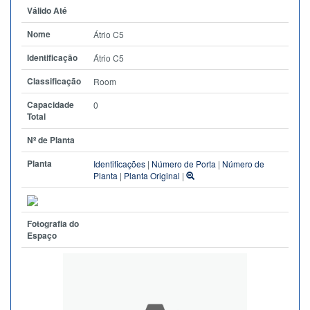
Válido Até
Nome
Átrio C5
Identificação
Átrio C5
Classificação
Room
Capacidade
0
Total
Nº de Planta
Planta
Identificações
|
Número de Porta
|
Número de
Planta
|
Planta Original
|
Fotografia do
Espaço