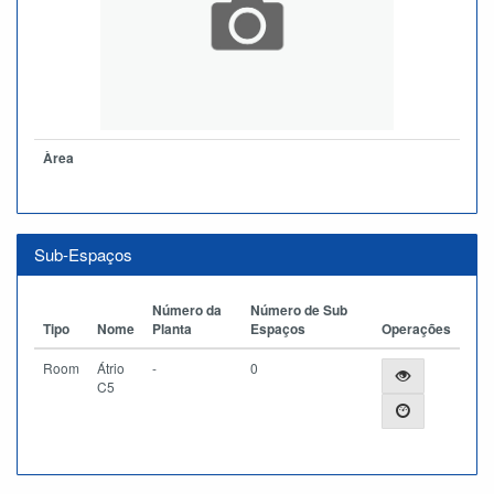
Àrea
Sub-Espaços
Número da
Número de Sub
Tipo
Nome
Planta
Espaços
Operações
Room
Átrio
-
0
C5