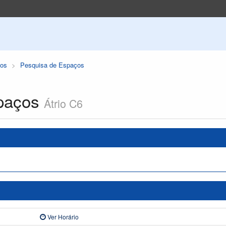
os
Pesquisa de Espaços
paços
Átrio C6
Ver Horário