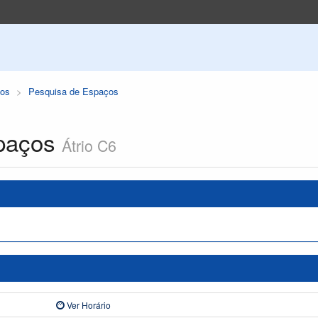
os
Pesquisa de Espaços
paços
Átrio C6
Ver Horário