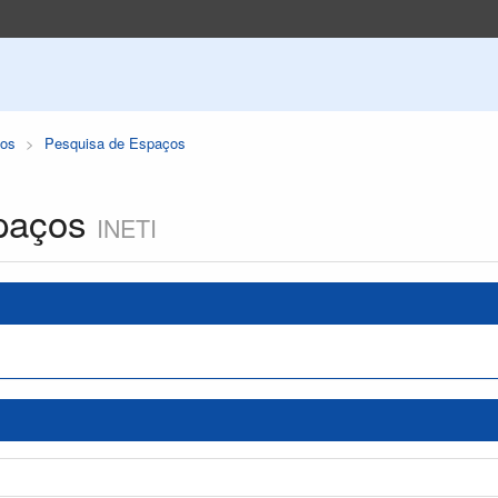
os
Pesquisa de Espaços
paços
INETI