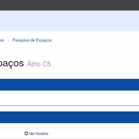
os
Pesquisa de Espaços
paços
Átrio C5
Ver Horário