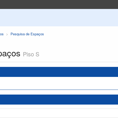
os
Pesquisa de Espaços
paços
Piso S