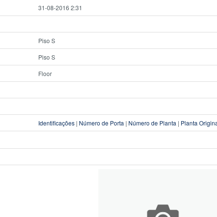
31-08-2016 2:31
Piso S
Piso S
Floor
Identificações
|
Número de Porta
|
Número de Planta
|
Planta Origin