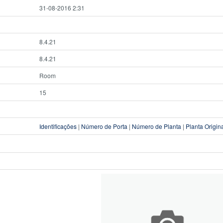
31-08-2016 2:31
8.4.21
8.4.21
Room
15
Identificações
|
Número de Porta
|
Número de Planta
|
Planta Origin