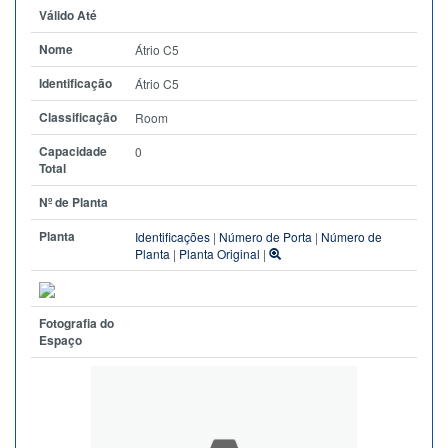
Válido Até
Nome
Átrio C5
Identificação
Átrio C5
Classificação
Room
Capacidade
0
Total
Nº de Planta
Planta
Identificações
|
Número de Porta
|
Número de
Planta
|
Planta Original
|
Fotografia do
Espaço