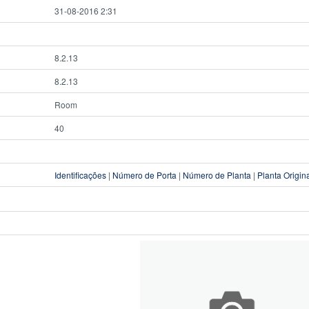
31-08-2016 2:31
8.2.13
8.2.13
Room
40
Identificações
|
Número de Porta
|
Número de Planta
|
Planta Origin