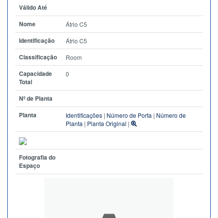
Válido Até
Nome
Átrio C5
Identificação
Átrio C5
Classificação
Room
Capacidade
0
Total
Nº de Planta
Planta
Identificações
|
Número de Porta
|
Número de
Planta
|
Planta Original
|
Fotografia do
Espaço