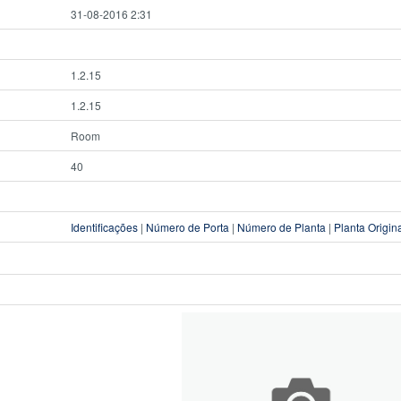
31-08-2016 2:31
1.2.15
1.2.15
Room
40
Identificações
|
Número de Porta
|
Número de Planta
|
Planta Origin