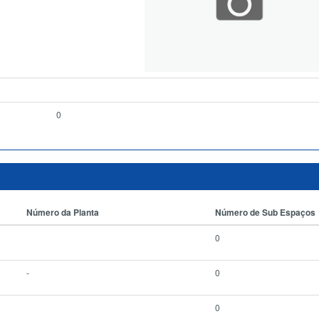
0
Número da Planta
Número de Sub Espaços
0
-
0
0