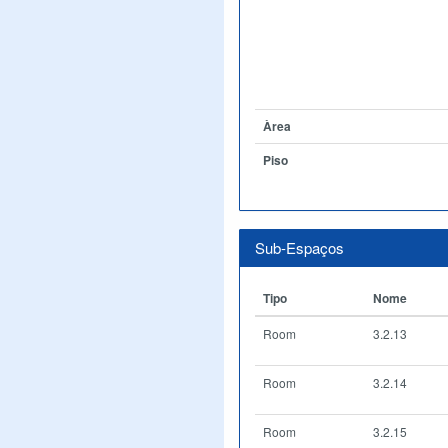
Àrea
Piso
Sub-Espaços
Tipo
Nome
Room
3.2.13
Room
3.2.14
Room
3.2.15