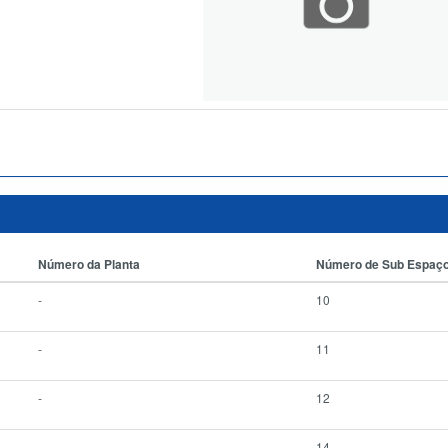
Número da Planta
Número de Sub Espaç
-
10
-
11
-
12
-
14