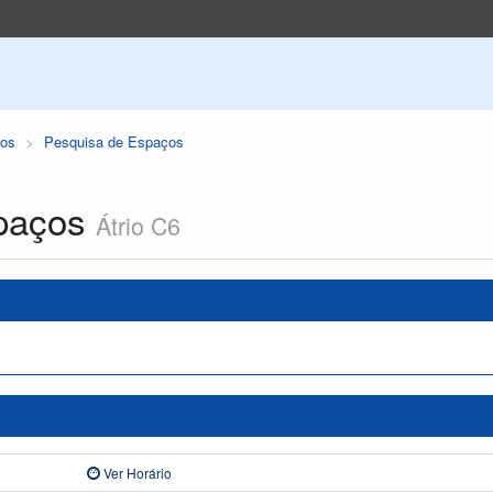
os
Pesquisa de Espaços
paços
Átrio C6
Ver Horário