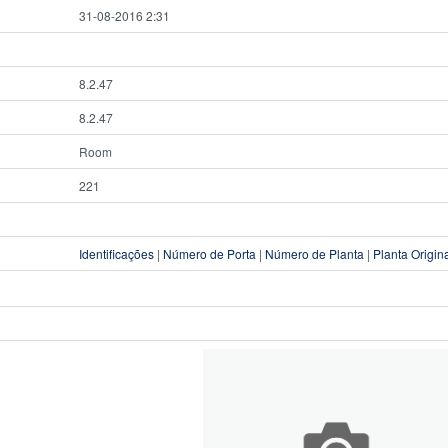
31-08-2016 2:31
8.2.47
8.2.47
Room
221
Identificações
|
Número de Porta
|
Número de Planta
|
Planta Origin