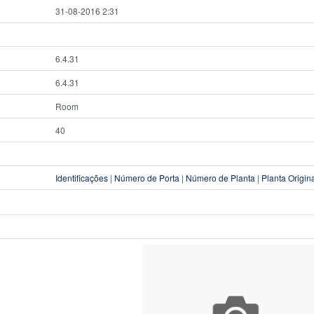
31-08-2016 2:31
6.4.31
6.4.31
Room
40
Identificações
|
Número de Porta
|
Número de Planta
|
Planta Origin