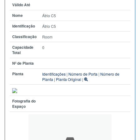
Válido Até
Nome
Átrio C5
Identificação
Átrio C5
Classificação
Room
Capacidade
0
Total
Nº de Planta
Planta
Identificações
|
Número de Porta
|
Número de
Planta
|
Planta Original
|
Fotografia do
Espaço