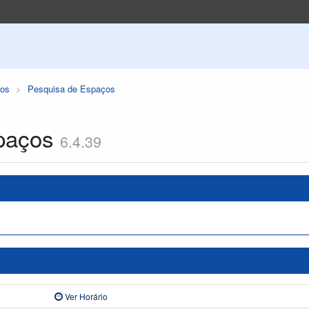
os
Pesquisa de Espaços
paços
6.4.39
Ver Horário