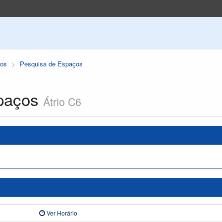
os
Pesquisa de Espaços
paços
Átrio C6
Ver Horário